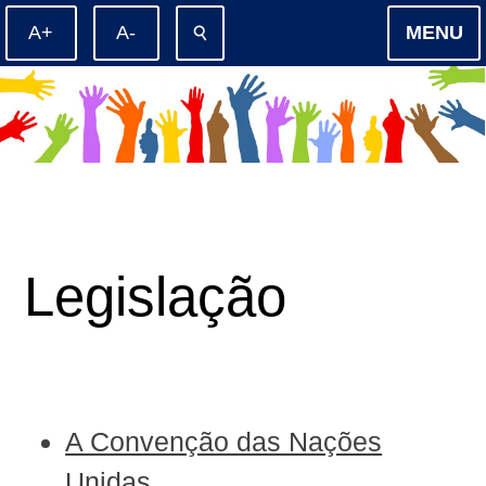
⚲
MENU
Legislação
A Convenção das Nações
Unidas