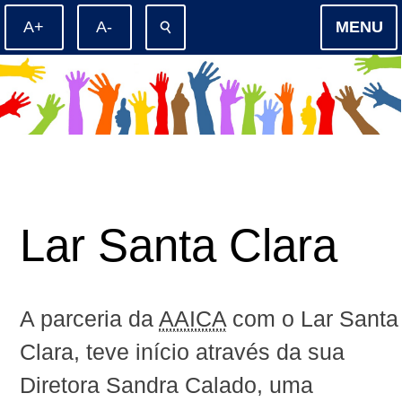
⚲
MENU
Lar Santa Clara
A parceria da
AAICA
com o Lar Santa
Clara, teve início através da sua
Diretora Sandra Calado, uma