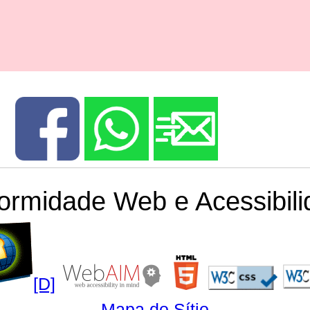
ormidade Web e Acessibili
[D]
Mapa do Sítio