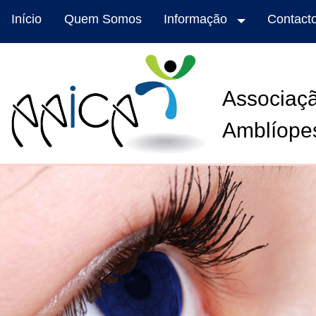
Início
Quem Somos
Informação
Contact
Associaçã
Amblíope