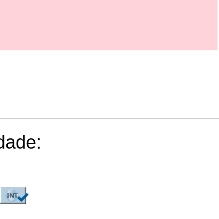
dade: